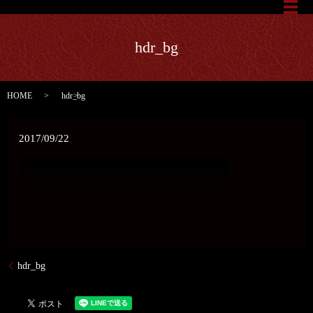
メ
hdr_bg
HOME
hdr_bg
2017/09/22
hdr_bg